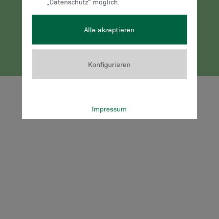
„Datenschutz“ möglich.
60744
Volkspartei |
Impressum
|
office@stvp.at
Alle akzeptieren
Datenschutz
|
Webmail
Konfigurieren
Impressum