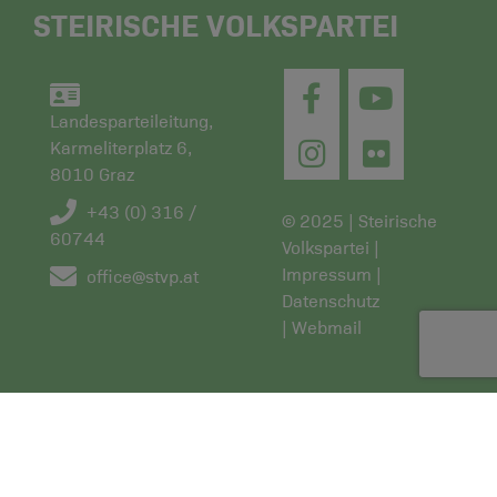
STEIRISCHE VOLKSPARTEI
Landesparteileitung,
Karmeliterplatz 6,
8010 Graz
+43 (0) 316 /
© 2025 | Steirische
60744
Volkspartei |
Impressum
|
office@stvp.at
Datenschutz
|
Webmail