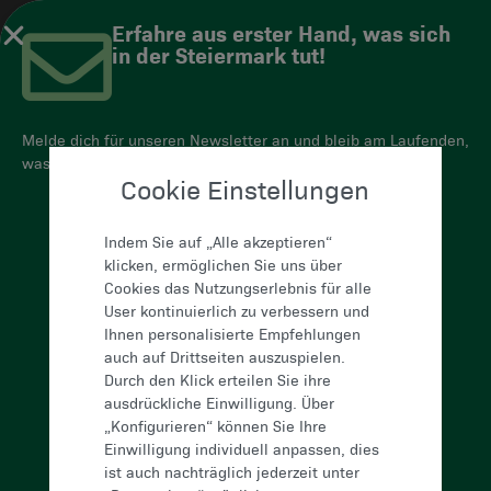
Erfahre aus erster Hand, was sich
in der Steiermark tut!
UNSERE ABGEORDNETEN
Melde dich für unseren Newsletter an und bleib am Laufenden,
ZUM BUNDESRAT
was wir für dich und die Steiermark tun.
Cookie Einstellungen
Indem Sie auf „Alle akzeptieren“
klicken, ermöglichen Sie uns über
Cookies das Nutzungserlebnis für alle
User kontinuierlich zu verbessern und
Ihnen personalisierte Empfehlungen
auch auf Drittseiten auszuspielen.
Durch den Klick erteilen Sie ihre
ausdrückliche Einwilligung. Über
„Konfigurieren“ können Sie Ihre
Einwilligung individuell anpassen, dies
ist auch nachträglich jederzeit unter