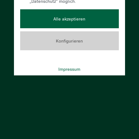
„Datenschutz“ möglich.
Antonia Herunter
Alle akzeptieren
JVP-Landesobfrau
Konfigurieren
Karmeliterplatz 6, 8010 Graz
+43 316 60744 5110
Impressum
antonia.herunter@jvp.at
Mehr Informationen