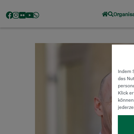
Organisa
Indem S
das Nut
persona
Klick e
können 
jederze