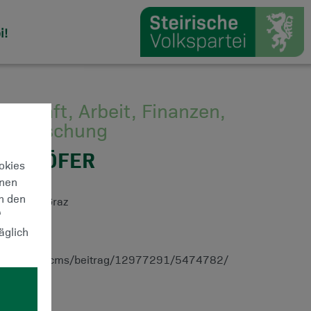
i!
rtschaft, Arbeit, Finanzen,
nd Forschung
RENHÖFER
ookies
hnen
ch den
az , 8020 Graz
“
äglich
teiermark.at/cms/beitrag/12977291/5474782/